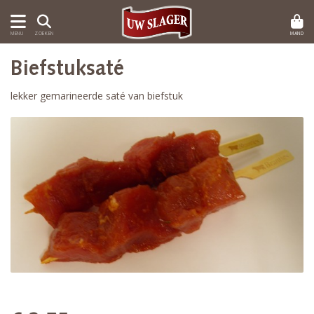
MAND
MENU
ZOEKEN
Biefstuksaté
lekker gemarineerde saté van biefstuk