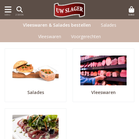
MAND
MENU
ZOEKEN
Vleeswaren & Salades bestellen
Salades
Vleeswaren
Voorgerechten
Salades
Vleeswaren