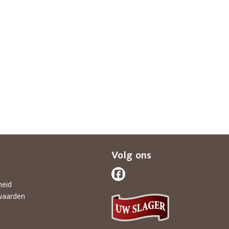
Volg ons
heid
waarden