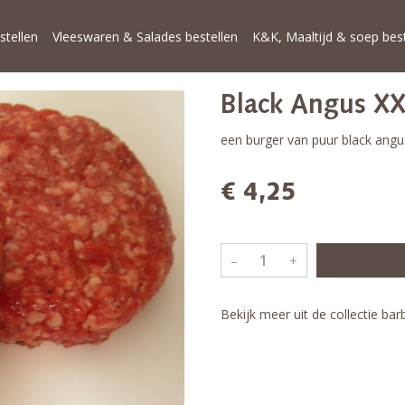
stellen
Vleeswaren & Salades bestellen
K&K, Maaltijd & soep best
Black Angus X
een burger van puur black angu
€ 4,25
–
+
Bekijk meer uit de collectie b