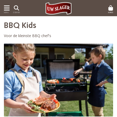
MAND
MENU
ZOEKEN
BBQ Kids
Voor de kleinste BBQ chef's