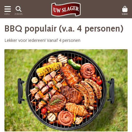
MAND
MENU
ZOEKEN
BBQ populair (v.a. 4 personen)
Lekker voor iedereen! Vanaf 4 personen