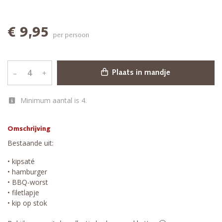
€ 9,95
per persoon
–
+
Plaats in mandje
Minimum aantal is 4.
Omschrijving
Bestaande uit:
• kipsaté
• hamburger
• BBQ-worst
• filetlapje
• kip op stok