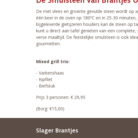
De Smulsteen van Brantjes U
De met vlees en groente gevulde steen wordt op au
één keer in de oven op 180ºC en in 25-30 minuten,
bijgeleverde gietijzeren houders kan de steen op 
kunt u direct aan tafel genieten van een complete, 
verse maaltijd. De feestelijke smulsteen is ook idea
gourmetten.
Mixed grill trio:
- Varkenshaas
- Kipfilet
- Biefstuk
Prijs 3 personen: € 29,95
(Borg: €15,00)
Slager Brantjes