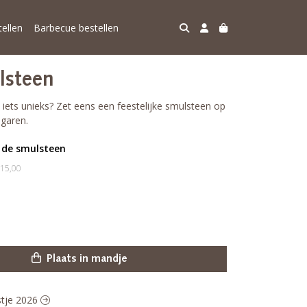
ellen
Barbecue bestellen
lsteen
iets unieks? Zet eens een feestelijke smulsteen op
 garen.
r de smulsteen
 15,00
Plaats in mandje
estje 2026