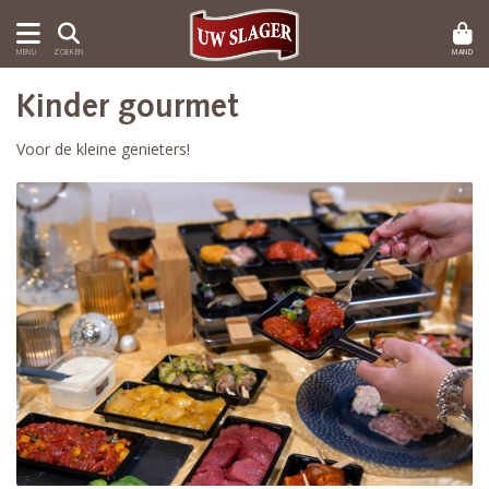
MAND
MENU
ZOEKEN
Kinder gourmet
Voor de kleine genieters!