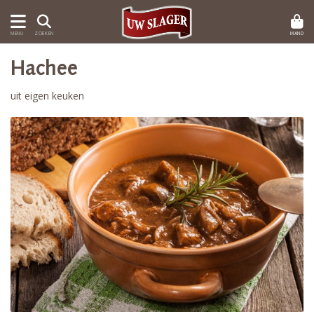
MAND
MENU
ZOEKEN
Hachee
uit eigen keuken