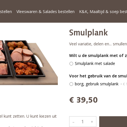
stellen
Vleeswaren & Salades bestellen
K&K, Maaltijd & soep best
Smulplank
Veel variatie, delen en... smul
Wilt u de smulplank met of 
Smulplank met salade
Voor het gebruik van de smul
borg, gebruik smulplank
+ € 
€ 39,50
l kunt zetten. U kunt kiezen uit
–
+