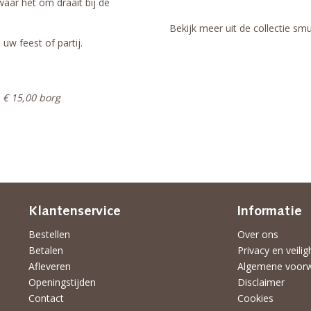
 waar het om draait bij de
Bekijk meer uit de collectie s
w feest of partij.
 € 15,00 borg
Klantenservice
Informatie
Bestellen
Over ons
Betalen
Privacy en veilig
Afleveren
Algemene voor
Openingstijden
Disclaimer
Contact
Cookies