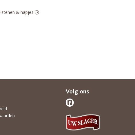
mulstenen & hapjes
Volg ons
heid
waarden