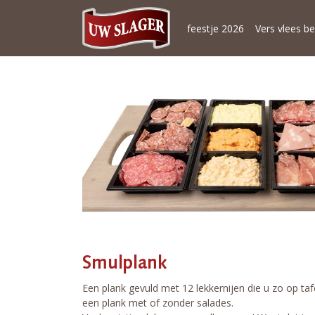
feestje 2026
Vers vlees be
Smulplank
Een plank gevuld met 12 lekkernijen die u zo op tafe
een plank met of zonder salades.