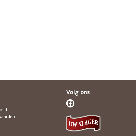
Volg ons
heid
waarden