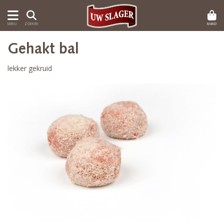
MAND
MENU
ZOEKEN
Gehakt bal
lekker gekruid