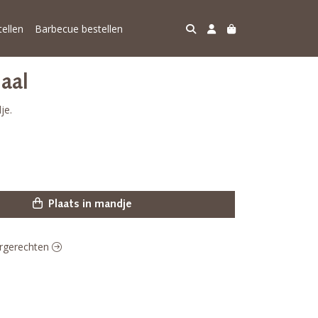
ellen
Barbecue bestellen
haal
je.
Plaats in mandje
oorgerechten