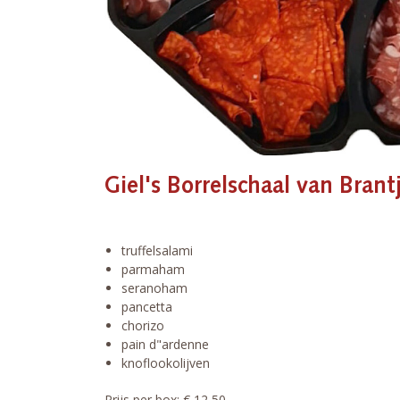
Giel's Borrelschaal van Brant
truffelsalami
parmaham
seranoham
pancetta
chorizo
pain d"ardenne
knoflookolijven
Prijs per box: € 12,50