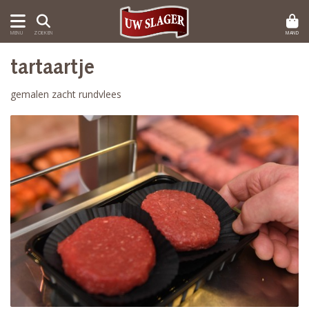
MAND
MENU
ZOEKEN
tartaartje
gemalen zacht rundvlees