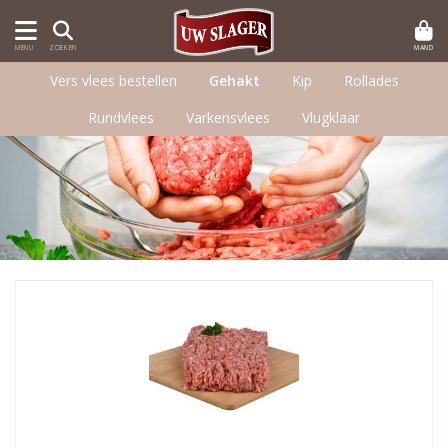
MAND
MENU
ZOEKEN
Vers vlees bestellen
Gehakt
Kip
Rollades
Rundvlees
Varkensvlees
Vlugklaar