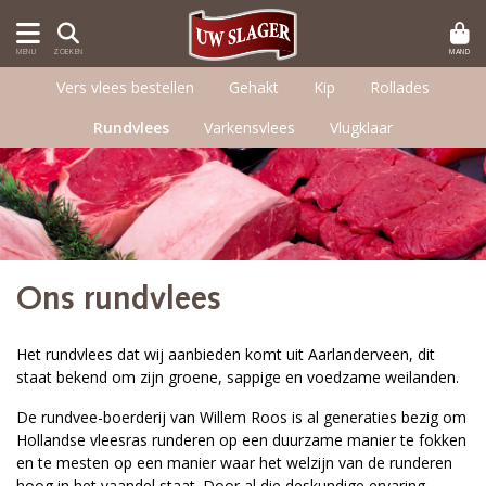
MAND
MENU
ZOEKEN
Vers vlees bestellen
Gehakt
Kip
Rollades
Rundvlees
Varkensvlees
Vlugklaar
Ons rundvlees
Het rundvlees dat wij aanbieden komt uit Aarlanderveen, dit
staat bekend om zijn groene, sappige en voedzame weilanden.
De rundvee-boerderij van Willem Roos is al generaties bezig om
Hollandse vleesras runderen op een duurzame manier te fokken
en te mesten op een manier waar het welzijn van de runderen
hoog in het vaandel staat. Door al die deskundige ervaring