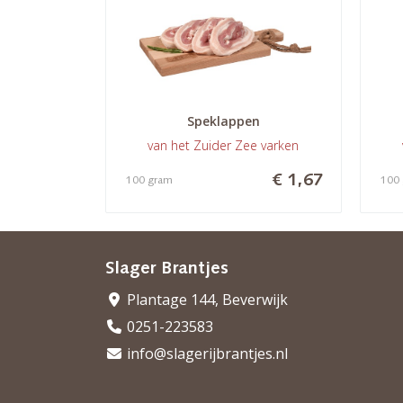
Speklappen
van het Zuider Zee varken
€ 1,67
100 gram
100
Slager Brantjes
Plantage 144, Beverwijk
0251-223583
info@slagerijbrantjes.nl