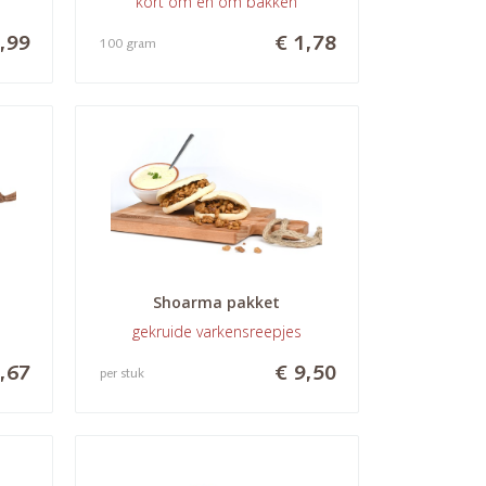
n
kort om en om bakken
,99
€ 1,78
100 gram
Shoarma pakket
n
gekruide varkensreepjes
,67
€ 9,50
per stuk