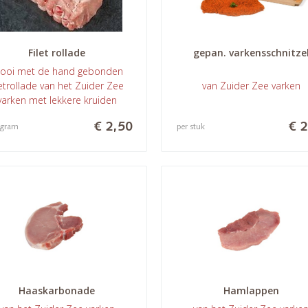
Filet rollade
gepan. varkensschnitze
ooi met de hand gebonden
letrollade van het Zuider Zee
van Zuider Zee varken
varken met lekkere kruiden
€ 2,50
€ 2
 gram
per stuk
Haaskarbonade
Hamlappen