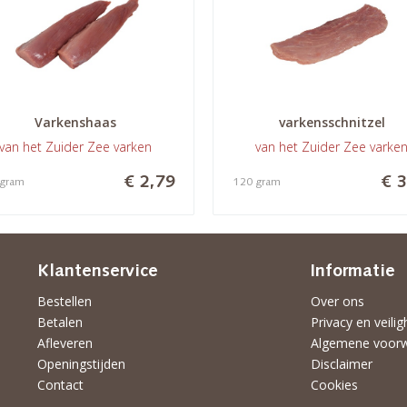
Varkenshaas
varkensschnitzel
van het Zuider Zee varken
van het Zuider Zee varke
€ 2,79
€ 3
 gram
120 gram
Klantenservice
Informatie
Bestellen
Over ons
Betalen
Privacy en veilig
Afleveren
Algemene voor
Openingstijden
Disclaimer
Contact
Cookies