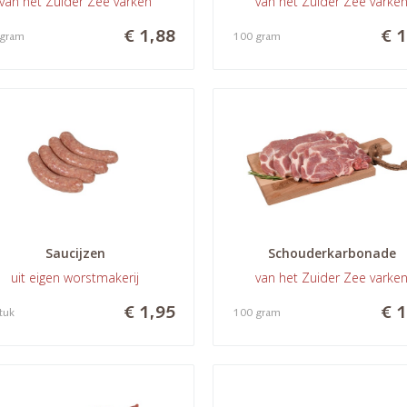
van het Zuider Zee varken
van het Zuider Zee varke
€ 1,88
€ 1
 gram
100 gram
Saucijzen
Schouderkarbonade
uit eigen worstmakerij
van het Zuider Zee varke
€ 1,95
€ 1
stuk
100 gram