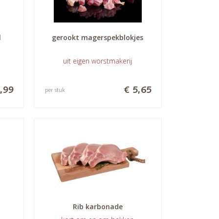
l
gerookt magerspekblokjes
uit eigen worstmakerij
,99
€ 5,65
per stuk
Rib karbonade