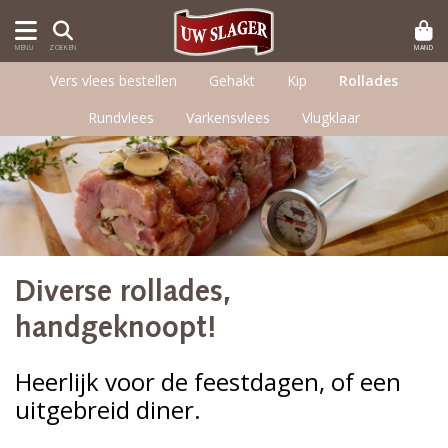
MAND
MENU
ZOEKEN
Vers vlees bestellen
Gehakt
Kip
Rollades
Rundvlees
Varkensvlees
Vlugklaar
Diverse rollades,
handgeknoopt!
Heerlijk voor de feestdagen, of een
uitgebreid diner.