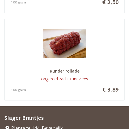
€ 2,50
100 gram
Runder rollade
opgerold zacht rundvlees
€ 3,89
100 gram
Slager Brantjes
Plantage 144, Beverwijk