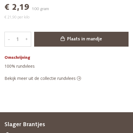
€ 2,19
100 gram
€ 21,90 per kilo
–
+
Plaats in mandje
Omschrijving
100% rundvlees
Bekijk meer uit de collectie rundvlees
Slager Brantjes