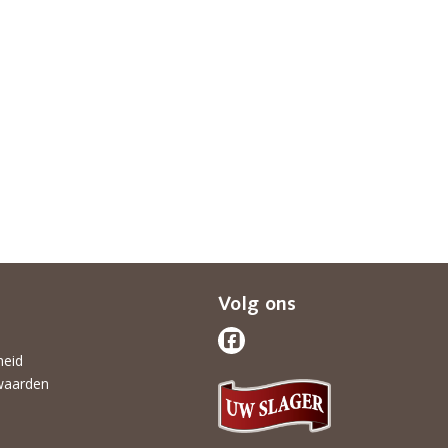
Volg ons
heid
waarden