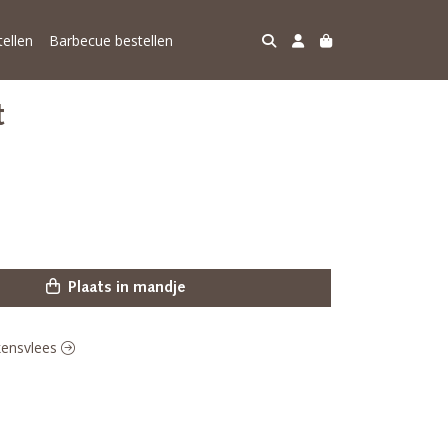
ellen
Barbecue bestellen
t
Plaats in mandje
rkensvlees