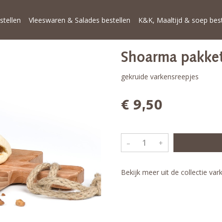
stellen
Vleeswaren & Salades bestellen
K&K, Maaltijd & soep best
Shoarma pakke
gekruide varkensreepjes
€ 9,50
–
+
Bekijk meer uit de collectie va